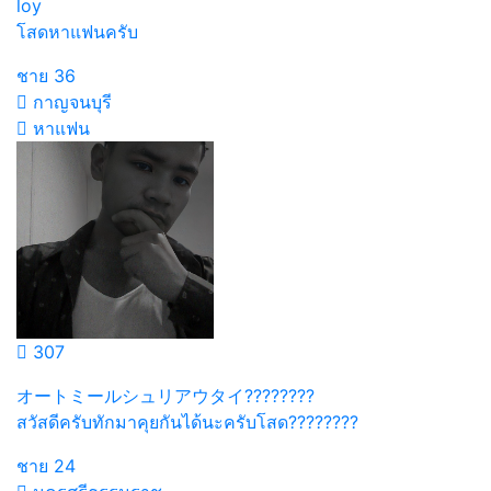
loy
โสดหาแฟนครับ
ชาย
36
กาญจนบุรี
หาแฟน
307
オートミールシュリアウタイ????????
สวัสดีครับทักมาคุยกันได้นะครับโสด????????
ชาย
24