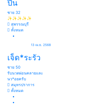
ปืน
ชาย
32
✨✨✨✨✨
สุพรรณบุรี
ทั้งหมด
13 เม.ย. 2568
เจ็ด*ระรัว
ชาย
50
รับนวดผ่อนคลายและ
นว*อยครับ
สมุทรปราการ
ทั้งหมด