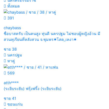
นครศรีธรรมราช
ทั้งหมด
391
chaybass
ชื่อบาสครับ เป็นคนสูง หุ่นดี นครปฐม ไม่ชอบผู้หญิงอ้วน มี
สวนทุเรียนที่หลังสวน จ.ชุมพร✷โสด_เหงา✷
ชาย
38
นครปฐม
หาคู่
569
atth****
(ระยิบระยับ) ฟรุ้งฟริ้ง (ระยิบระยับ)
ชาย
41
ขอนแก่น