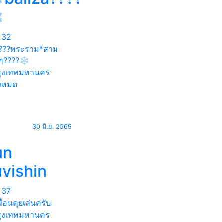
️
32
???พระราม*สาม
ๆ????❄️
ุงเทพมหานคร
้งหมด
30 มิ.ย. 2569
un
uvishin
37
ื่อนคุยเล่นครับ
ุงเทพมหานคร