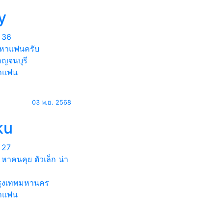
y
36
หาแฟนครับ
ญจนบุรี
าแฟน
03 พ.ย. 2568
ku
27
หาคนคุย ตัวเล็ก น่า
ุงเทพมหานคร
าแฟน