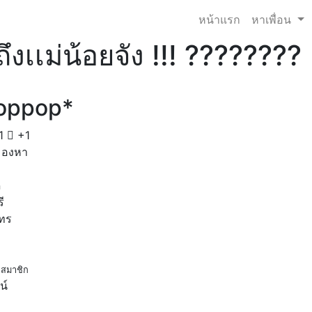
หน้าแรก
หาเพื่อน
ถึงเเม่น้อยจัง !!! ????????
oppop*
1
+1
มองหา
ด
ี
โทร
สมาชิก
น์