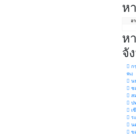
หา
อาย
หา
จั
กร
พัน)
นน
ชล
สม
ปท
เช
ร
นค
ขอ