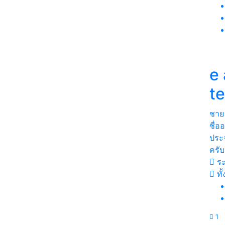
e
t
ชาย
ชื่
ประจ
ครั
ระ
ทั
1