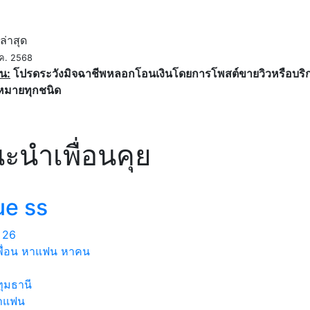
ค
ล่าสุด
.ค. 2568
น:
โปรดระวังมิจฉาชีพหลอกโอนเงินโดยการโพสต์ขายวิวหรือบริการ
หมายทุกชนิด
ะนำเพื่อนคุย
ue ss
26
พื่อน หาแฟน หาคน
ุมธานี
าแฟน