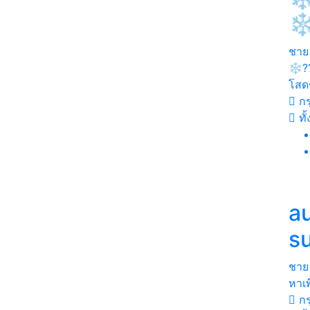
❄
ชาย
❄️?
โสด
กร
ทั
a
s
ชาย
หาเพ
กร