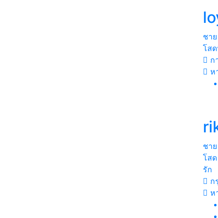
lo
ชาย
โสด
กา
ห
ri
ชาย
โสด 
รัก
กร
ห