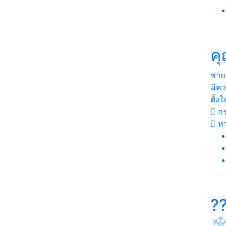
ค
ชาย
มีค
ตั้ง
กร
หา
?
❄