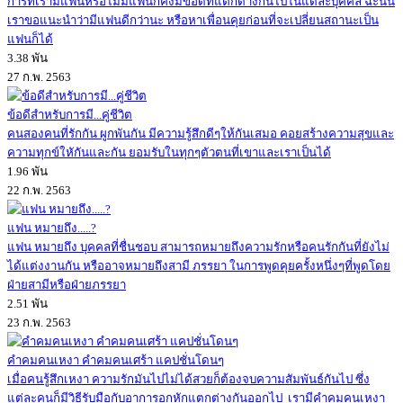
การที่เรามีแฟนหรือไม่มีแฟนก็คงมีข้อดีที่แตกต่างกันไปในแต่ละบุคคล ฉะนั้น
เราขอแนะนำว่ามีแฟนดีกว่านะ หรือหาเพื่อนคุยก่อนที่จะเปลี่ยนสถานะเป็น
แฟนก็ได้
3.38 พัน
27 ก.พ. 2563
ข้อดีสำหรับการมี...คู่ชีวิต
คนสองคนที่รักกัน ผูกพันกัน มีความรู้สึกดีๆให้กันเสมอ คอยสร้างความสุขและ
ความทุกข์ใหักันและกัน ยอมรับในทุกๆตัวตนที่เขาและเราเป็นได้
1.96 พัน
22 ก.พ. 2563
แฟน หมายถึง.....?
แฟน หมายถึง บุคคลที่ชื่นชอบ สามารถหมายถึงความรักหรือคนรักกันที่ยังไม่
ได้แต่งงานกัน หรืออาจหมายถึงสามี ภรรยา ในการพูดคุยครั้งหนึ่งๆที่พูดโดย
ฝ่ายสามีหรือฝ่ายภรรยา
2.51 พัน
23 ก.พ. 2563
คำคมคนเหงา คำคมคนเศร้า แคปชั่นโดนๆ
เมื่อคนรู้สึกเหงา ความรักมันไปไม่ได้สวยก็ต้องจบความสัมพันธ์กันไป ซึ่ง
แต่ละคนก็มีวิธีรับมือกับอาการอกหักแตกต่างกันออกไป เรามีคำคมคนเหงา