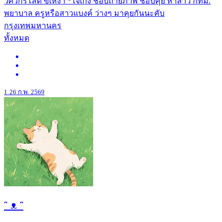
วิศวกรโสด ขี้เหงา *ใจเก่ง ชอบถ่ายภาพ ชอบคุย หาสาว กทม.
พยาบาล ครูหรือสาวแบงค์ ว่างๆ มาคุยกันนะคับ
กรุงเทพมหานคร
ทั้งหมด
1
26 ก.พ. 2569
ᵔ ᴥ ᵔ