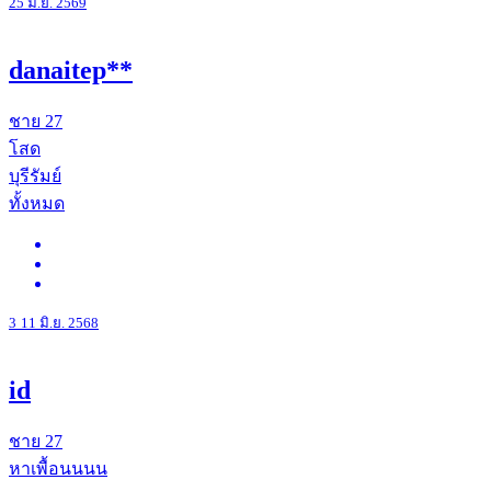
25 มิ.ย. 2569
danaitep**
ชาย
27
โสด
บุรีรัมย์
ทั้งหมด
3
11 มิ.ย. 2568
id
ชาย
27
หาเพื้อนนนน