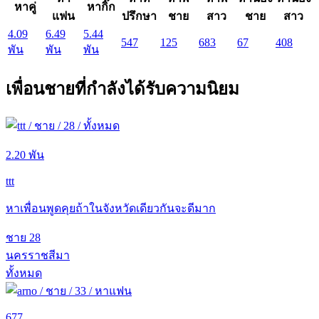
หาคู่
หากิ๊ก
แฟน
ปรึกษา
ชาย
สาว
ชาย
สาว
4.09
6.49
5.44
547
125
683
67
408
พัน
พัน
พัน
เพื่อนชายที่กำลังได้รับความนิยม
2.20 พัน
ttt
หาเพื่อนพูดคุยถ้าในจังหวัดเดียวกันจะดีมาก
ชาย
28
นครราชสีมา
ทั้งหมด
677