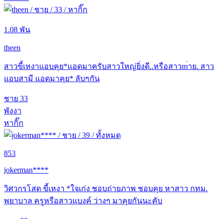
1.08 พัน
theen
สาวขี้เหงาแอบคุย*แอดมาครับสาวใหญ่ยิ่งดี..หรือสาวm่าย. สาว
แอบสามี แอดมาคุย* ลับๆกัน
ชาย
33
พังงา
หากิ๊ก
853
jokerman****
วิศวกรโสด ขี้เหงา *ใจเก่ง ชอบถ่ายภาพ ชอบคุย หาสาว กทม.
พยาบาล ครูหรือสาวแบงค์ ว่างๆ มาคุยกันนะคับ