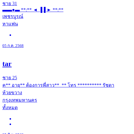
ชาย
31
▬▬●▬ **:** ◄ ▐▐ ► **:**
เพชรบูรณ์
หาแฟน
05 ก.ค. 2568
tar
ชาย
25
ค** อายุ** ต้องการพี่สาว**_** โทร ********** รัชดา
ห้วยขวาง
กรุงเทพมหานคร
ทั้งหมด