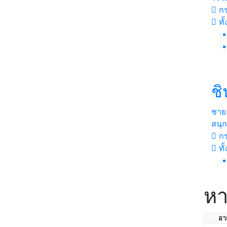
กร
ทั
ชิ
ชาย
สนุ
กร
ทั
หา
อาย