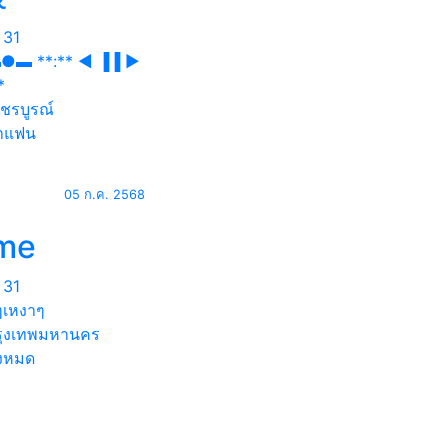
31
▬ **:** ◄ ▐▐ ►
*
ชรบูรณ์
าแฟน
05 ก.ค. 2568
me
31
อๆเหงาๆ
ุงเทพมหานคร
้งหมด