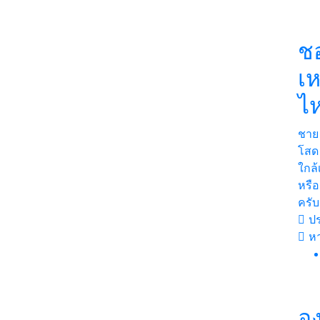
ช
เห
ไ
ชาย
โสด
ใกล้
หรือ
ครับ
ปร
ห
อ