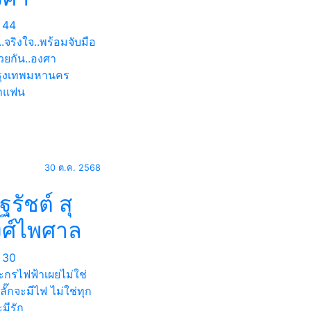
44
.จริงใจ..พร้อมจับมือ
วยกัน..องศา
ุงเทพมหานคร
าแฟน
30 ต.ค. 2568
ฐรัชต์ สุ
งศ์ไพศาล
30
ะกรไฟฟ้าเผยไม่ใช่
ลั๊กจะมีไฟ ไม่ใช่ทุก
มีรัก