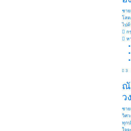
ชาย
โสด.
ไปด้
กร
ห
3
ณั
ว
ชาย
วิศว
ทุกป
ใจจะ