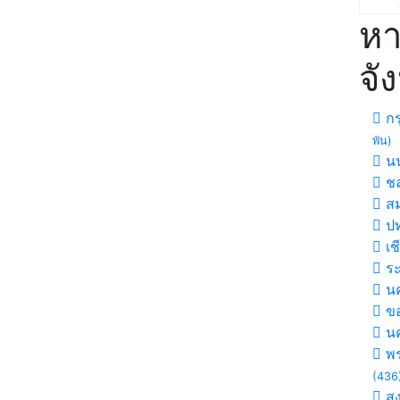
หา
จั
กร
พัน)
นน
ชล
สม
ปท
เช
ร
นค
ขอ
น
พร
(436
ส