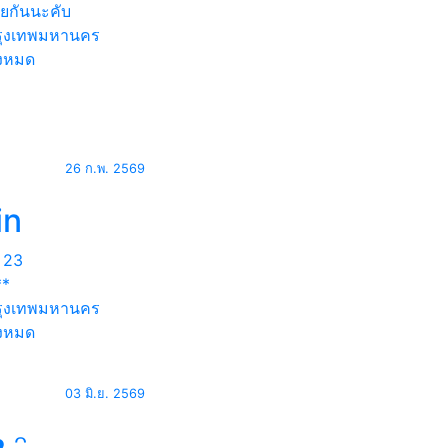
ุยกันนะคับ
ุงเทพมหานคร
้งหมด
26 ก.พ. 2569
in
23
**
ุงเทพมหานคร
้งหมด
03 มิ.ย. 2569
ᴥ ᵔ