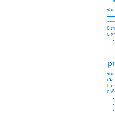
ชาย
▬▬●
**:*
เพ
ห
p
ชาย
เบื่
กร
ทั