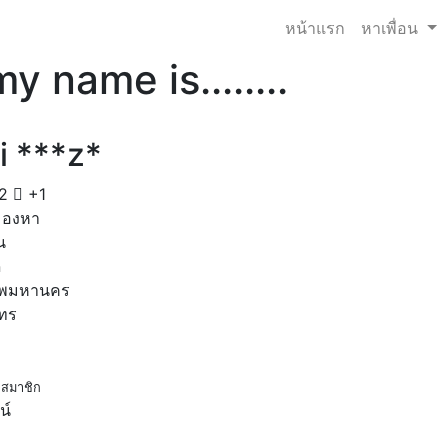
หน้าแรก
หาเพื่อน
my name is........
i ***z*
2
+1
มองหา
น
ด
ทพมหานคร
โทร
สมาชิก
น์