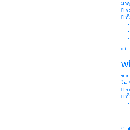
มาค
กร
ทั
1
w
ชาย
วิน 
กร
ทั
ᵔ 