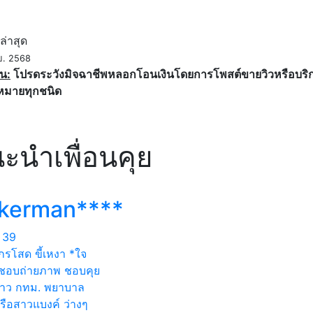
ค
ล่าสุด
ย. 2568
น:
โปรดระวังมิจฉาชีพหลอกโอนเงินโดยการโพสต์ขายวิวหรือบริการ
หมายทุกชนิด
ะนำเพื่อนคุย
okerman****
39
กรโสด ขี้เหงา *ใจ
ง ชอบถ่ายภาพ ชอบคุย
าว กทม. พยาบาล
รือสาวแบงค์ ว่างๆ