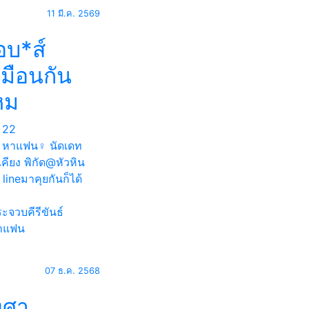
11 มี.ค. 2569
อบ*ส์
มือนกัน
หม
22
 หาแฟน♀️ นัดเดท
เคียง พิกัด@หัวหิน
 lineมาคุยกันก็ได้
ะจวบคีรีขันธ์
าแฟน
07 ธ.ค. 2568
งศา