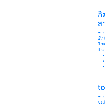
กิ
ส
ชาย
เด็กข
ชล
หา
t
ชาย
ขอเป