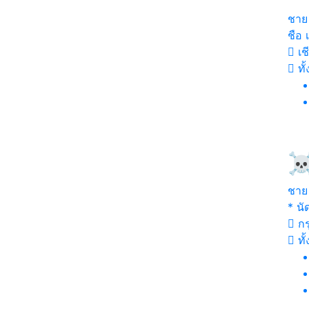
ชาย
ชือ เ
เช
ทั
☠
ชาย
* นั
กร
ทั