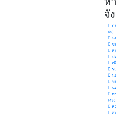
หา
จั
กร
พัน)
นน
ชล
สม
ปท
เช
ร
นค
ขอ
น
พร
(436
ส
สม