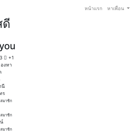
หน้าแรก
หาเพื่อน
สดี
ryou
3
+1
มองหา
ด
ด
านี
โทร
สมาชิก
สมาชิก
น์
สมาชิก