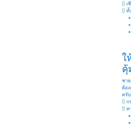
เช
ทั
ให
คุ
ชาย
ต้อง
ครับ
กร
ห