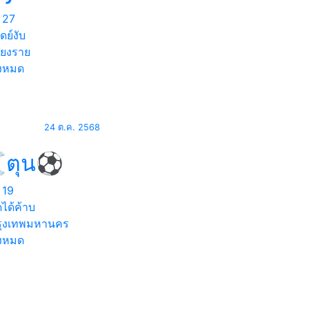
27
ดย์งับ
ียงราย
้งหมด
24 ต.ค. 2568
️ตุน⚽
19
ดได้ค้าบ
ุงเทพมหานคร
้งหมด