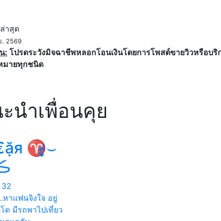
ค
ล่าสุด
ย. 2569
น:
โปรดระวังมิจฉาชีพหลอกโอนเงินโดยการโพสต์ขายวิวหรือบริการ
หมายทุกชนิด
ะนำเพื่อนคุย
ặя ♈̷̴̷̴̣̥⌣
͡،͡ڪ
32
.หาแฟนจิงใจ อยู่
โด มีรถพาไปเที่ยว