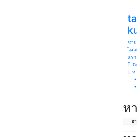
t
k
ชาย
ไม่
แรก
ระ
ห
หา
อาย