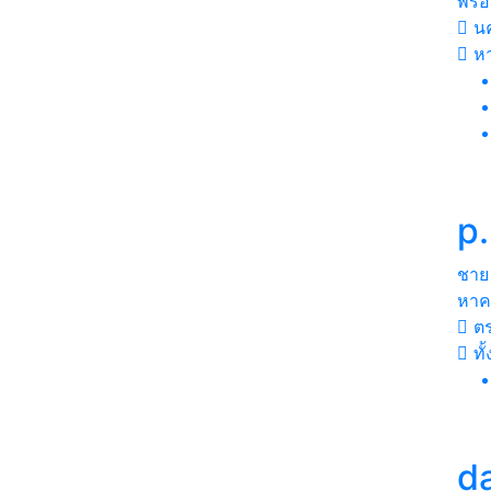
พร้อ
นค
ห
p
ชาย
หาค
ต
ทั
da