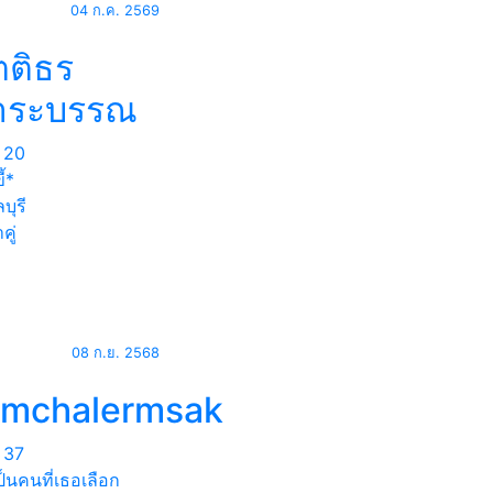
04 ก.ค. 2569
ตติธร
าระบรรณ
20
ี้*
บุรี
คู่
08 ก.ย. 2568
omchalermsak
37
็นคนที่เธอเลือก