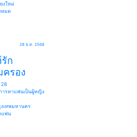
ียงใหม่
้งหมด
28 ธ.ค. 2568
้รัก
้มครอง
28
การหาแฟนเป็นผู้หญิง
ุงเทพมหานคร
าแฟน