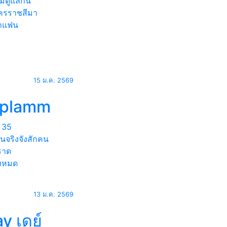
มดูแลกัน
รราชสีมา
าแฟน
15 ม.ค. 2569
.plamm
35
นจริงจังสักคน
ราด
้งหมด
13 ม.ค. 2569
y เดย์