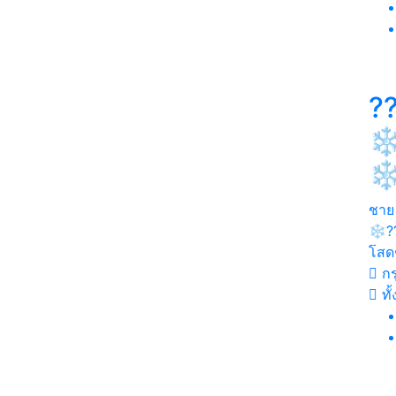
?
❄
❄
ชาย
❄️?
โสด
กร
ทั