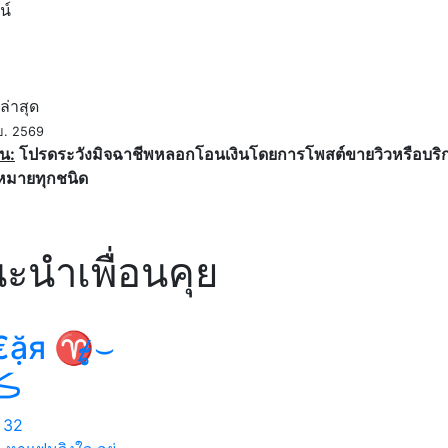
น์
ค
ล่าสุด
ย. 2569
น:
โปรดระวังมิจฉาชีพหลอกโอนเงินโดยการโพสต์ขายวิวหรือบริการ
หมายทุกชนิด
ะนำเพื่อนคุย
ặя ♈̷̴̷̴̣̥⌣
͡،͡ڪ
32