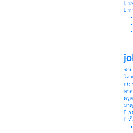
ปท
ห
j
ชาย
วิศว
เก่
หาส
ครูห
มาค
กร
ทั