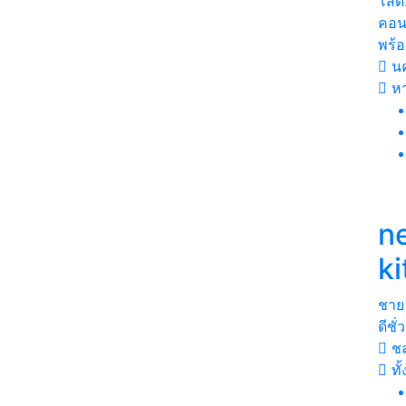
โสด.
คอน
พร้อ
นค
ห
n
ki
ชาย
ดีชั
ชล
ทั