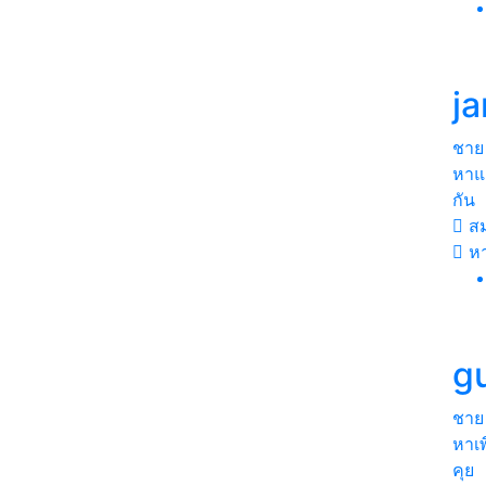
j
ชาย
หาแ
กัน
สม
ห
g
ชาย
หาเ
คุย