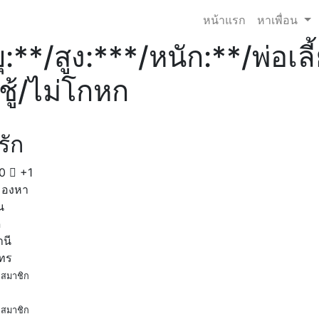
หน้าแรก
หาเพื่อน
ุ:**/สูง:***/หนัก:**/พ่อเลี้
าชู้/ไม่โกหก
รัก
0
+1
มองหา
น
ด
านี
โทร
สมาชิก
สมาชิก