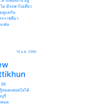
.หาแฟนจิงใจ อยู่
โด มีรถพาไปเที่ยว
มดูแลกัน
รราชสีมา
าแฟน
15 ม.ค. 2569
ew
ttikhun
36
่วรู้หมดแต่อดไม่ได้
บุรี
้งหมด