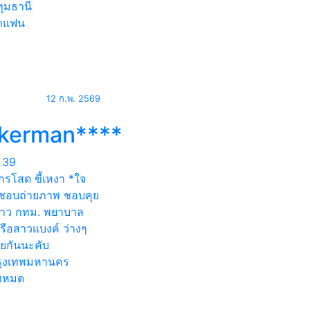
ุมธานี
าแฟน
12 ก.พ. 2569
okerman****
39
กรโสด ขี้เหงา *ใจ
ง ชอบถ่ายภาพ ชอบคุย
าว กทม. พยาบาล
รือสาวแบงค์ ว่างๆ
ุยกันนะคับ
ุงเทพมหานคร
้งหมด