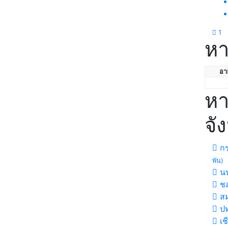
1
หา
อาย
หา
จั
กร
พัน)
นน
ชล
สม
ปท
เช