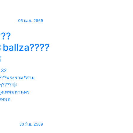
06 เม.ย. 2569
???
️ballza????
️
32
???พระราม*สาม
ๆ????❄️
ุงเทพมหานคร
้งหมด
30 มิ.ย. 2569