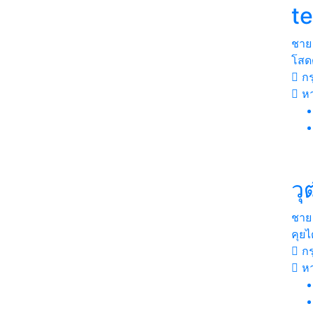
t
ชาย
โสด
กร
ห
วุ
ชาย
คุยไ
กร
ห