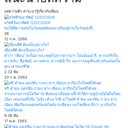
บทความดีๆ สาระน่ารู้เกี่ยวกับเพื่อน
สวัสดีวันอาทิตย์ 12/07/2026
ขอให้มีความสุขในวันหยุดพักผ่อน พร้อมสู้งานในวันพรุ่งนี้
36
12 ก.ค. 2569
เพื่อนที่ดี ต้องเป็นอย่างไร?
คำว่า “เพื่อน” คงไม่อาจจะหลุดไปจากความว่า โอบอ้อมอารี, ความจริงใจ,
ความรัก, ซื่อสัตย์, ความห่วง, ความมีน้ำใจ และการอยู่เคียงข้างกันเสมอใน
ทุกเวลาของชีวิต
2.33 พัน
20 ก.พ. 2563
ฟรี คำคม แคปชั่น กวนๆ ฮาๆ เฉียบๆ มาก๊อปไปโพสต์ได้เลย
จากสถานการณ์โควิด-19 ที่แสนน่าเบื่ออย่างนี้ ทำให้เราอยู่บ้านไม่ได้ไปไหน
เบื่อๆ เล่นเกมส์ก็เบื่อ ไม่รู้จะทำอะไรดี มาโพสต์ คำคม แคปชั่น กวนๆ ฮาๆ
เฉียบ เพื่อเรียกยอดแชร์ยอดไลค์จากเพื่อนๆ บนโชเซี่ยล ดีกว่า มาก๊อปไป
โพสต์ได้เลย
9.38 พัน
17 พ.ค. 2563