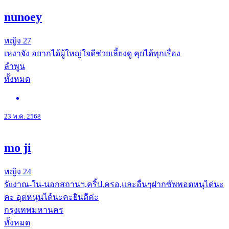
nunoey
หญิง
27
เหงาจัง อยากได้ผู้ใหญ่ใจดีช่วยเลี้ยงดู คุยได้ทุกเรื่อง
ลำพูน
ทั้งหมด
23 พ.ค. 2568
mo ji
หญิง
24
รัuงาณ-ใน-นอกสถานฯ,คริ้ป,ครอ,และอื่นๆฝากซัพพอตหนุได่นะ
คะ อุตหนุนได้นะคะยินดีค่ะ
กรุงเทพมหานคร
ทั้งหมด