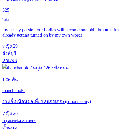
325
briana
my beasty passion.our bodies will become one.ohh..hmmm.. im
already getting turned on by my own words
หญิง
29
สิงห์บุรี
หาแฟน
1.06 พัน
thanchanok.
งานก็เหนื่อนขอเที่ยวหน่อยเถอะ(serious cony)
หญิง
26
กรุงเทพมหานคร
ทั้งหมด