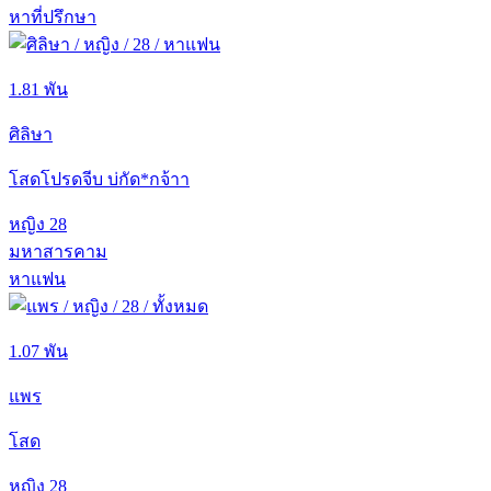
หาที่ปรึกษา
1.81 พัน
ศิลิษา
โสดโปรดจีบ บ่กัด*กจ้าา
หญิง
28
มหาสารคาม
หาแฟน
1.07 พัน
แพร
โสด
หญิง
28