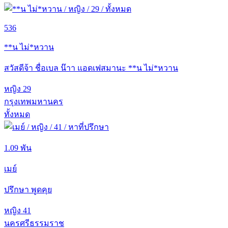
536
**น ไม่*หวาน
สวัสดีจ้า ชื่อเบล น๊าา แอดเฟสมานะ **น ไม่*หวาน
หญิง
29
กรุงเทพมหานคร
ทั้งหมด
1.09 พัน
เมย์
ปรึกษา พูดคุย
หญิง
41
นครศรีธรรมราช