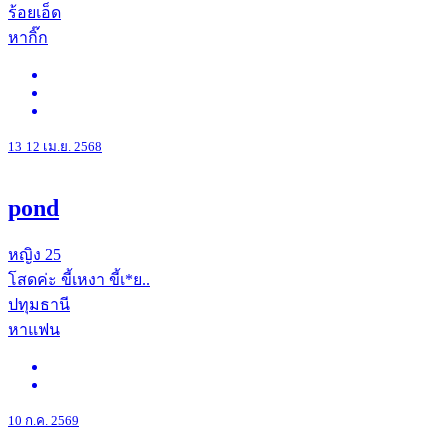
ร้อยเอ็ด
หากิ๊ก
13
12 เม.ย. 2568
pond
หญิง
25
โสดค่ะ ขี้เหงา ขี้เ*ย..
ปทุมธานี
หาแฟน
10 ก.ค. 2569