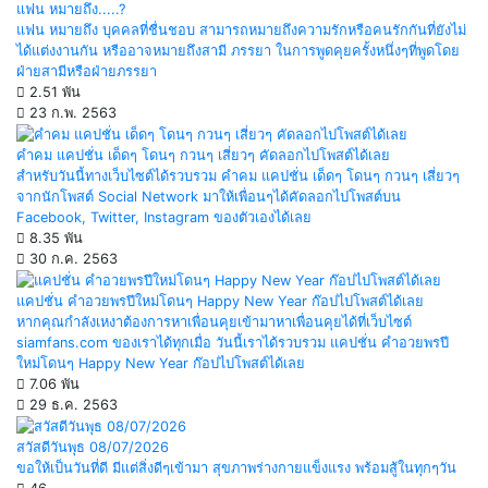
แฟน หมายถึง.....?
แฟน หมายถึง บุคคลที่ชื่นชอบ สามารถหมายถึงความรักหรือคนรักกันที่ยังไม่
ได้แต่งงานกัน หรืออาจหมายถึงสามี ภรรยา ในการพูดคุยครั้งหนึ่งๆที่พูดโดย
ฝ่ายสามีหรือฝ่ายภรรยา
2.51 พัน
23 ก.พ. 2563
คำคม แคปชั่น เด็ดๆ โดนๆ กวนๆ เสี่ยวๆ คัดลอกไปโพสต์ได้เลย
สำหรับวันนี้ทางเว็บไซต์ได้รวบรวม คำคม แคปชั่น เด็ดๆ โดนๆ กวนๆ เสี่ยวๆ
จากนักโพสต์ Social Network มาให้เพื่อนๆได้คัดลอกไปโพสต์บน
Facebook, Twitter, Instagram ของตัวเองได้เลย
8.35 พัน
30 ก.ค. 2563
แคปชั่น คำอวยพรปีใหม่โดนๆ Happy New Year ก๊อปไปโพสต์ได้เลย
หากคุณกำลังเหงาต้องการหาเพื่อนคุยเข้ามาหาเพื่อนคุยได้ที่เว็บไซต์
siamfans.com ของเราได้ทุกเมื่อ วันนี้เราได้รวบรวม แคปชั่น คำอวยพรปี
ใหม่โดนๆ Happy New Year ก๊อปไปโพสต์ได้เลย
7.06 พัน
29 ธ.ค. 2563
สวัสดีวันพุธ 08/07/2026
ขอให้เป็นวันที่ดี มีแต่สิ่งดีๆเข้ามา สุขภาพร่างกายแข็งแรง พร้อมสู้ในทุกๆวัน