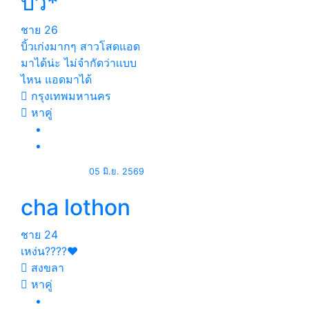
บิ้ว*
ชาย
26
บิ้วเก่งมากๆ สาวโสดแอด
มาได้น่ะ ไม่จำกัดว่าเเบบ
ไหน แอดมาได้
กรุงเทพมหานคร
หาคู่
05 มิ.ย. 2569
cha lothon
ชาย
24
เหง่น????❤️
สงขลา
หาคู่