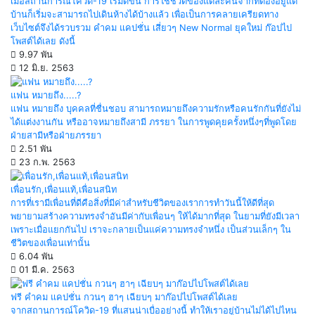
เมื่อสถานการณ์โควิด-19 เริ่มดีขึ้น การใช้ชีวิตของแต่ละคนจากที่ต้องอยู่แต่
บ้านก็เริ่มจะสามารถไปเดินห้างได้บ้างแล้ว เพื่อเป็นการคลายเครียดทาง
เว็บไซต์จึงได้รวบรวม คำคม แคปชั่น เสี่ยวๆ New Normal ยุคใหม่ ก๊อปไป
โพสต์ได้เลย ดังนี้
9.97 พัน
12 มิ.ย. 2563
แฟน หมายถึง.....?
แฟน หมายถึง บุคคลที่ชื่นชอบ สามารถหมายถึงความรักหรือคนรักกันที่ยังไม่
ได้แต่งงานกัน หรืออาจหมายถึงสามี ภรรยา ในการพูดคุยครั้งหนึ่งๆที่พูดโดย
ฝ่ายสามีหรือฝ่ายภรรยา
2.51 พัน
23 ก.พ. 2563
เพื่อนรัก,เพื่อนแท้,เพื่อนสนิท
การที่เรามีเพื่อนที่ดีคือสิ่งที่มีค่าสำหรับชีวิตของเราการทำวันนี้ให้ดีที่สุด
พยายามสร้างความทรงจำอันมีค่ากับเพื่อนๆ ให้ได้มากที่สุด ในยามที่ยังมีเวลา
เพราะเมื่อแยกกันไป เราจะกลายเป็นแค่ความทรงจำหนึ่ง เป็นส่วนเล็กๆ ใน
ชีวิตของเพื่อนเท่านั้น
6.04 พัน
01 มี.ค. 2563
ฟรี คำคม แคปชั่น กวนๆ ฮาๆ เฉียบๆ มาก๊อปไปโพสต์ได้เลย
จากสถานการณ์โควิด-19 ที่แสนน่าเบื่ออย่างนี้ ทำให้เราอยู่บ้านไม่ได้ไปไหน