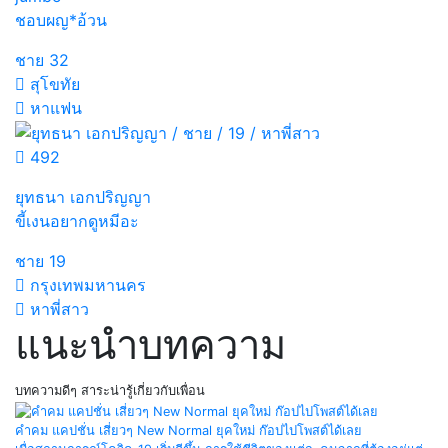
ชอบผญ*อ้วน
ชาย
32
สุโขทัย
หาแฟน
492
ยุทธนา เอกปริญญา
ขี้เงนอยากดูหมีอะ
ชาย
19
กรุงเทพมหานคร
หาพี่สาว
แนะนำบทความ
บทความดีๆ สาระน่ารู้เกี่ยวกับเพื่อน
คำคม แคปชั่น เสี่ยวๆ New Normal ยุคใหม่ ก๊อปไปโพสต์ได้เลย