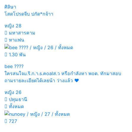
ศิลิษา
โสดโปรดจีบ บ่กัด*กจ้าา
หญิง
28
มหาสารคาม
หาแฟน
1.30 พัน
bee ????
ใครสนใจu.ริ.ก.า.s.คoalส.ว หรือกำลังหา พoต. ทักมาสอบ
ถามรายละเอียดได้เลยน้า ว่างแล้ว ❤️
หญิง
26
ปทุมธานี
ทั้งหมด
727